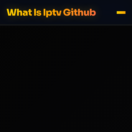
What Is Iptv Github