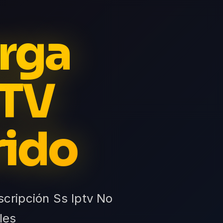
arga
PTV
rido
scripción Ss Iptv No
les