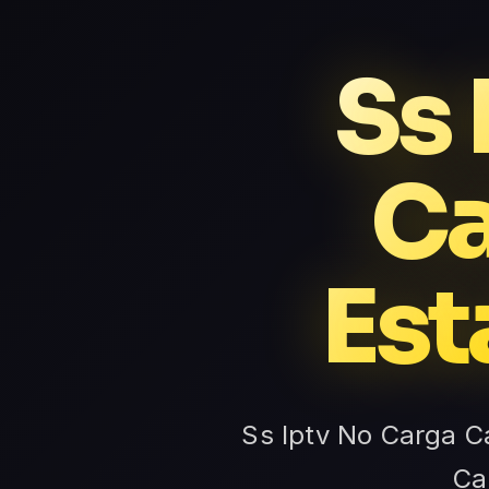
Ss 
Ca
Est
Ss Iptv No Carga Ca
Ca