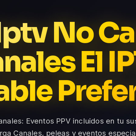
Iptv No C
nales El I
able Prefe
nales: Eventos PPV incluidos en tu su
rga Canales, peleas y eventos especia