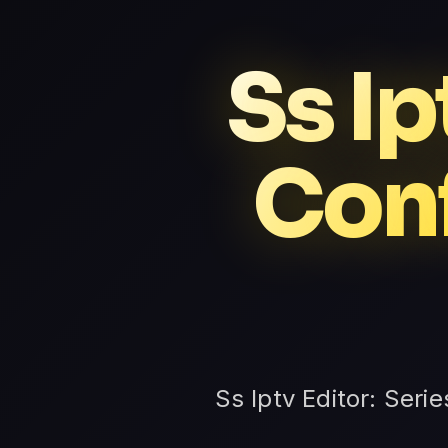
Ss Ip
Conf
Ss Iptv Editor: Ser