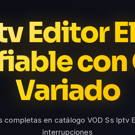
tv Editor E
iable con
Variado
ies completas en catálogo VOD Ss Iptv E
interrupciones