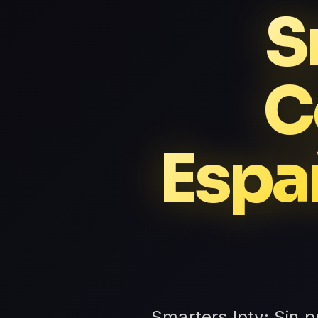
S
C
Espa
Smarters Iptv: Sin p