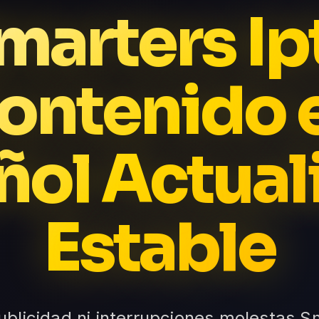
marters Ip
ontenido 
ñol Actual
Estable
ublicidad ni interrupciones molestas Sm