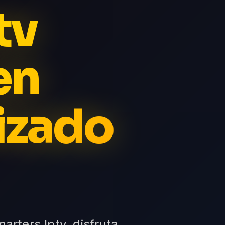
tv
en
izado
arters Iptv, disfruta