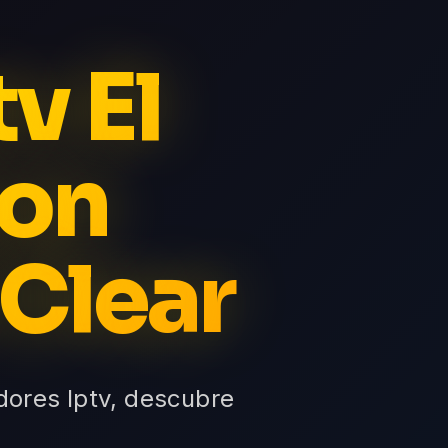
v El
con
 Clear
dores Iptv, descubre