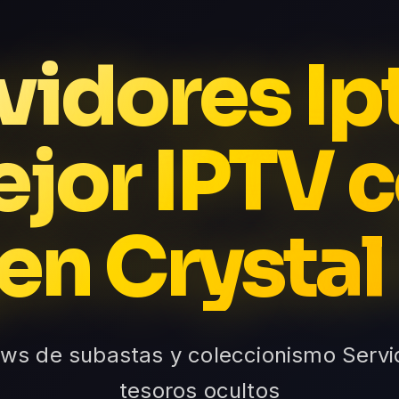
vidores Ipt
jor IPTV 
n Crystal
ows de subastas y coleccionismo Servi
tesoros ocultos