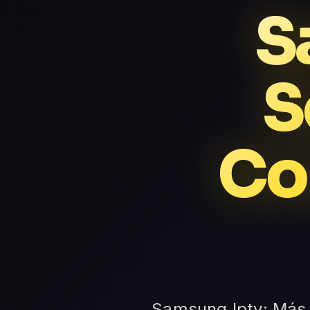
S
S
Co
Samsung Iptv: Más 