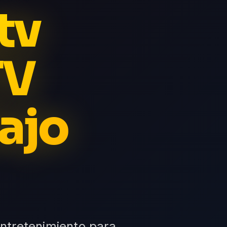
tv
TV
ajo
ntretenimiento para