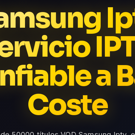
amsung Ip
ervicio IP
nfiable a B
Coste
de 50000 títulos VOD Samsung Iptv, e