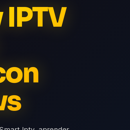
v IPTV
con
ws
 Smart Iptv, aprender