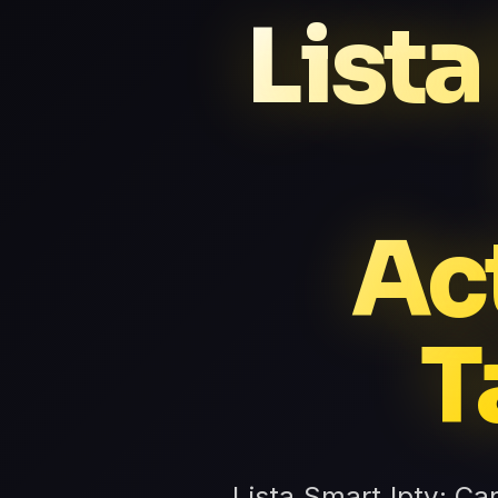
Lista
Ac
T
Lista Smart Iptv: Ca