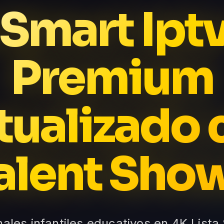
 Smart Ipt
Premium
tualizado 
alent Sho
nales infantiles educativos en 4K Lista