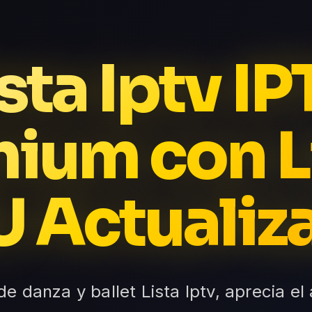
sta Iptv I
ium con L
 Actualiz
de danza y ballet Lista Iptv, aprecia e