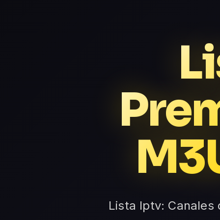
Li
Prem
M3U
Lista Iptv: Canales 