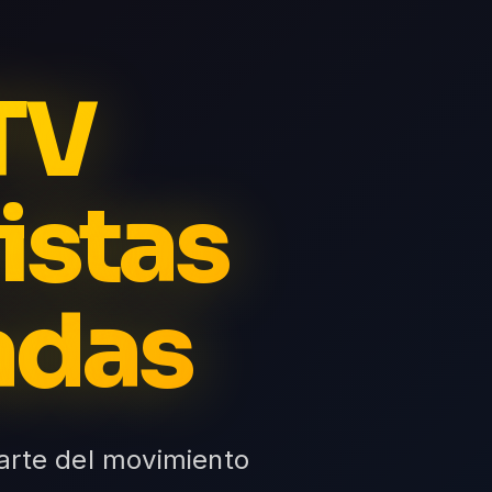
PTV
istas
adas
l arte del movimiento