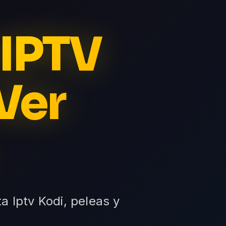
 IPTV
Ver
ta Iptv Kodi, peleas y