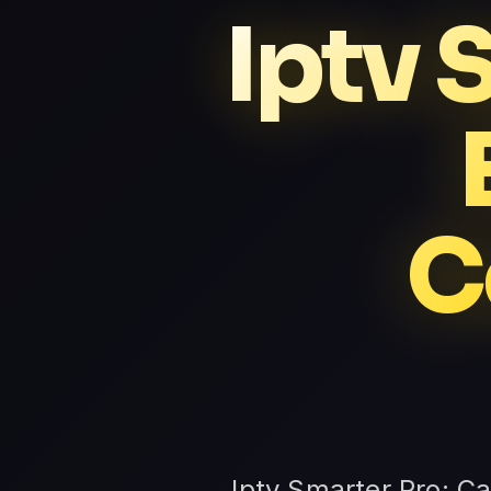
Iptv 
C
Iptv Smarter Pro: Ca