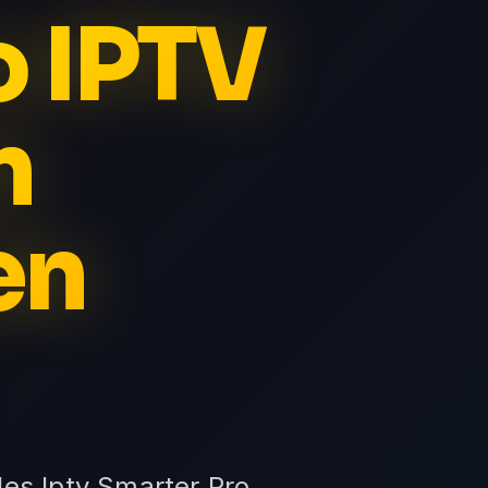
o IPTV
n
en
les Iptv Smarter Pro,