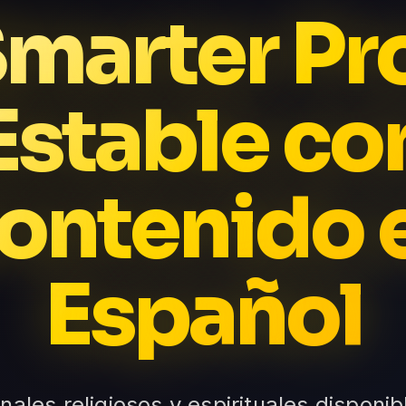
Smarter Pr
Estable co
ontenido 
Español
nales religiosos y espirituales disponib