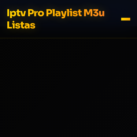
Iptv Pro Playlist M3u
Listas