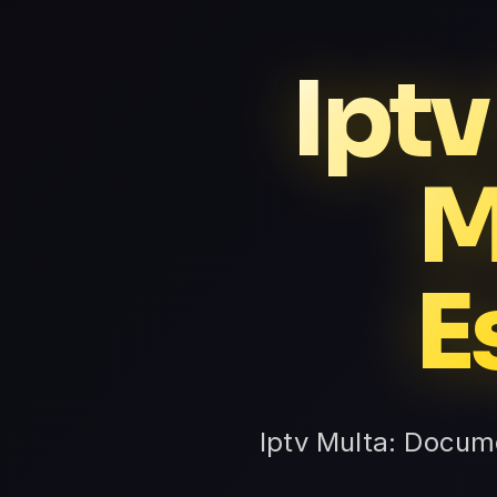
Iptv
M
E
Iptv Multa: Docume