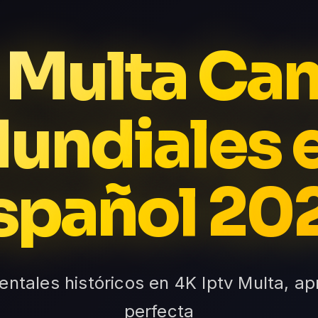
 Multa Ca
undiales 
spañol 20
ntales históricos en 4K Iptv Multa, a
perfecta