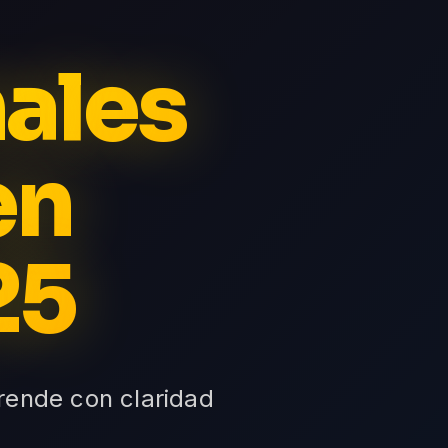
nales
en
25
prende con claridad