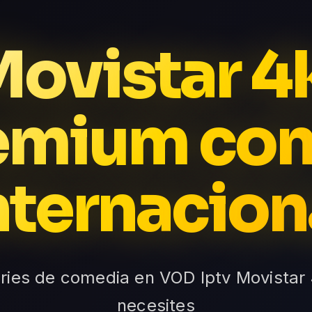
Movistar 4
emium con
nternacion
eries de comedia en VOD Iptv Movistar 
necesites