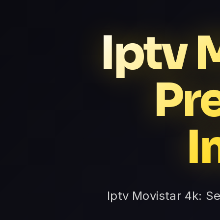
Iptv 
Pr
I
Iptv Movistar 4k: S