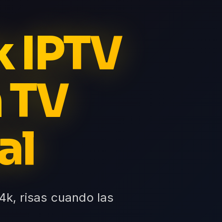
k IPTV
 TV
al
4k, risas cuando las