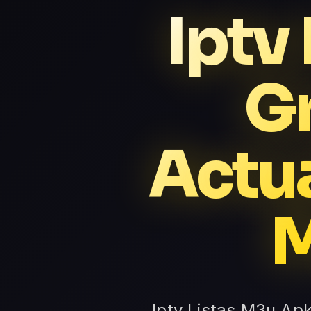
Iptv
Gr
Actua
M
Iptv Listas M3u Apk