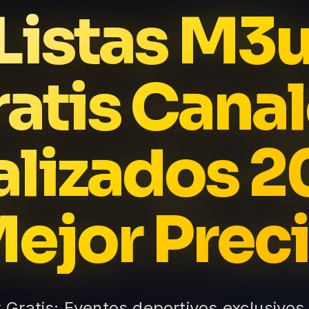
 Listas M3
atis Cana
lizados 2
ejor Prec
 Gratis: Eventos deportivos exclusivos