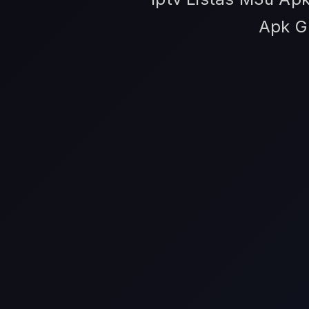
Apk Gr