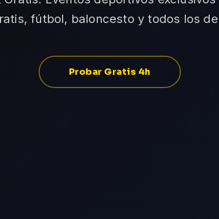
atis, fútbol, baloncesto y todos los d
Probar Gratis 4h