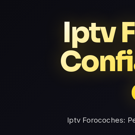
Iptv 
Confi
Iptv Forocoches: Pe