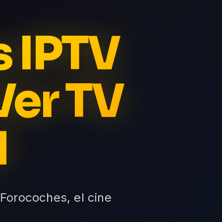
s IPTV
Ver TV
d
 Forocoches, el cine