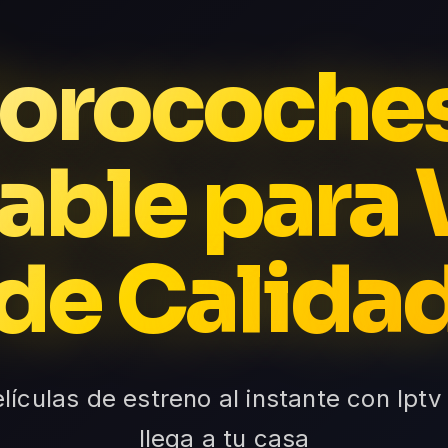
Forocoche
able para 
de Calida
lículas de estreno al instante con Iptv
llega a tu casa