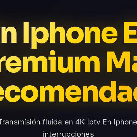
En Iphone E
remium M
ecomenda
Transmisión fluida en 4K Iptv En Iphone,
interrupciones