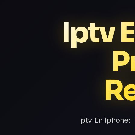
Iptv 
P
R
Iptv En Iphone: 