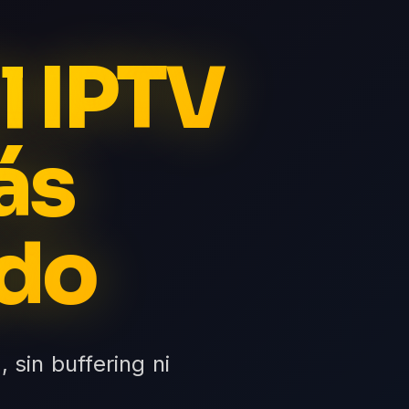
l IPTV
ás
do
 sin buffering ni