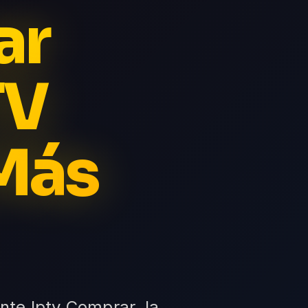
ar
TV
Más
nte Iptv Comprar, la