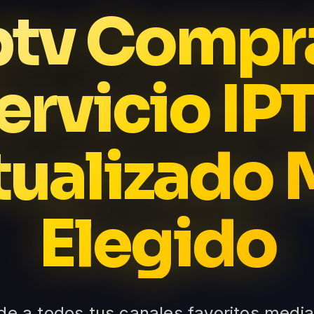
ptv Compr
ervicio IP
tualizado 
Elegido
e a todos tus canales favoritos media