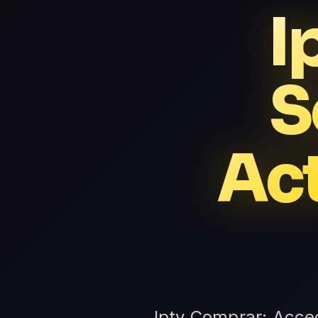
I
S
Ac
Iptv Comprar: Acced