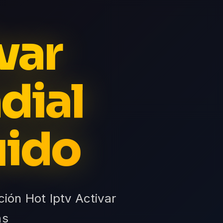
var
dial
uido
ción Hot Iptv Activar
as