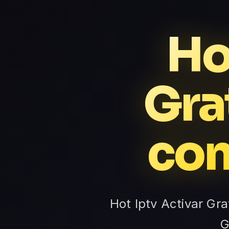
Ho
Gra
con
Hot Iptv Activar Gra
G