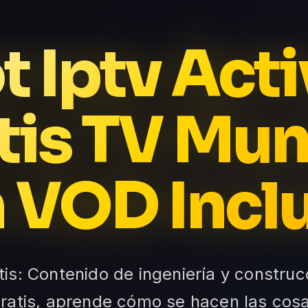
t Iptv Acti
tis TV Mun
 VOD Incl
tis: Contenido de ingeniería y construc
ratis, aprende cómo se hacen las cos