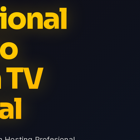
ional
io
 TV
al
n Hosting Profesional