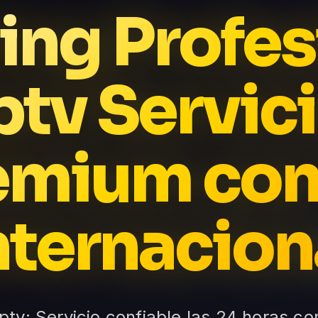
ing Profes
ptv Servic
emium con
nternacion
Iptv: Servicio confiable las 24 horas co