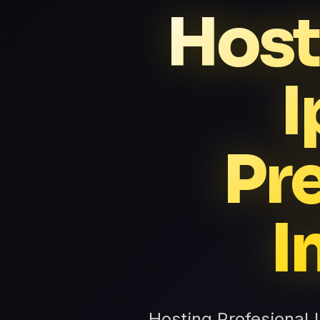
Host
I
Pr
I
Hosting Profesional 