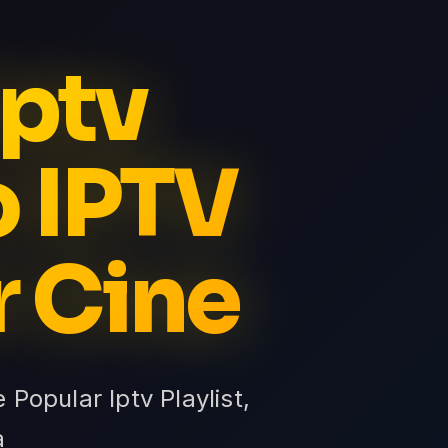
Iptv
o IPTV
r Cine
 Popular Iptv Playlist,
a