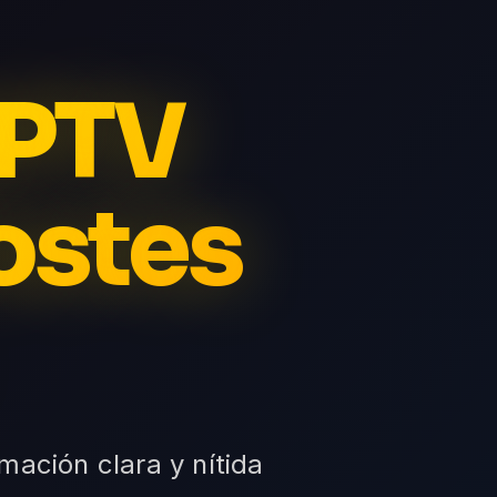
IPTV
ostes
mación clara y nítida