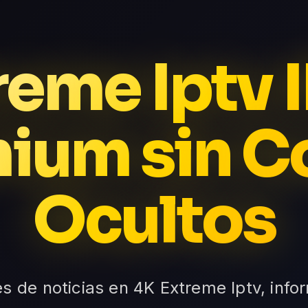
reme Iptv 
ium sin C
Ocultos
s de noticias en 4K Extreme Iptv, infor