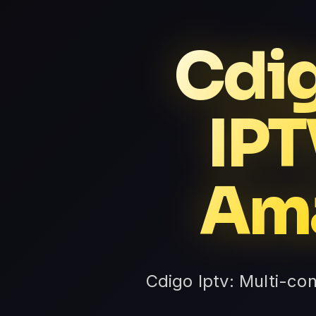
Cdig
IPT
Ama
Cdigo Iptv: Multi-co