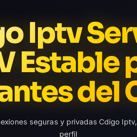
o Iptv Ser
V Estable 
ntes del 
nexiones seguras y privadas Cdigo Iptv
perfil