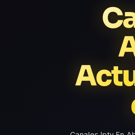
Ca
A
Actu
Canales Iptv En Ab