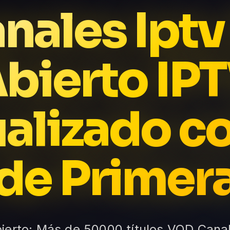
nales Iptv
bierto IP
alizado c
de Primer
ierto: Más de 50000 títulos VOD Canal