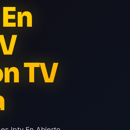
 En
TV
on TV
a
es Iptv En Abierto,