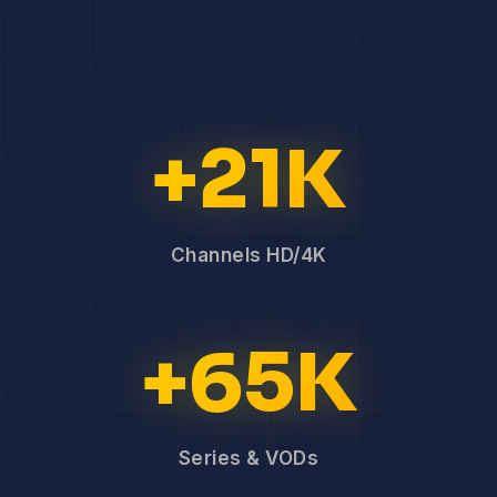
+21K
Channels HD/4K
+65K
Series & VODs