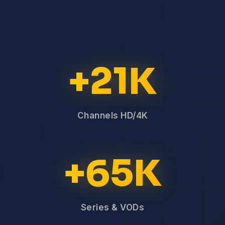
+21K
Channels HD/4K
+65K
Series & VODs