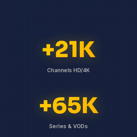
+21K
Channels HD/4K
+65K
Series & VODs