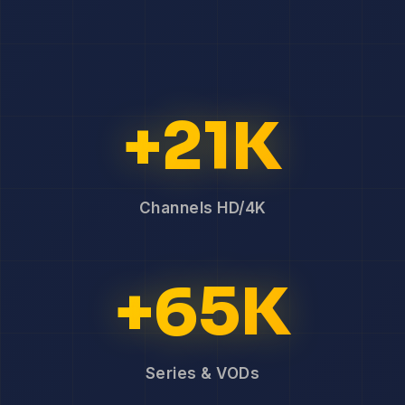
+21K
Channels HD/4K
+65K
Series & VODs