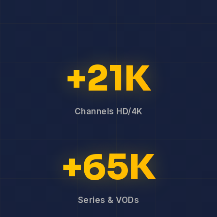
+21K
Channels HD/4K
+65K
Series & VODs