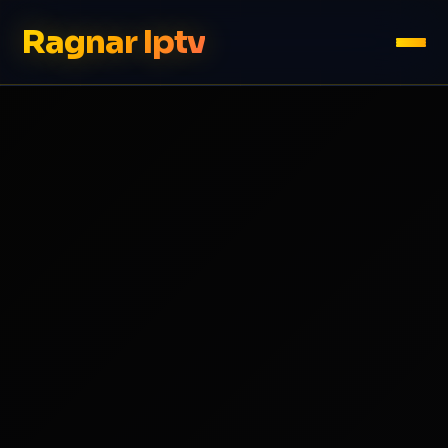
Ragnar Iptv