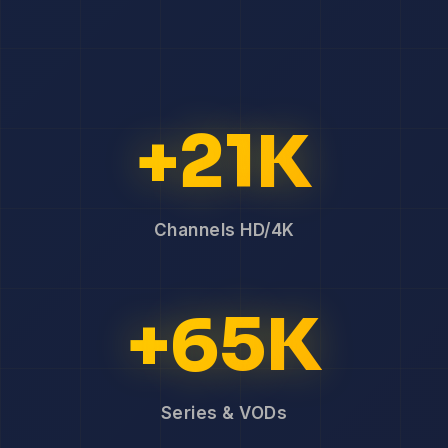
+21K
Channels HD/4K
+65K
Series & VODs