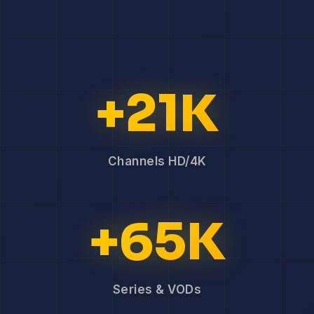
+21K
Channels HD/4K
+65K
Series & VODs