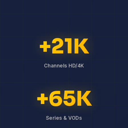
+21K
Channels HD/4K
+65K
Series & VODs