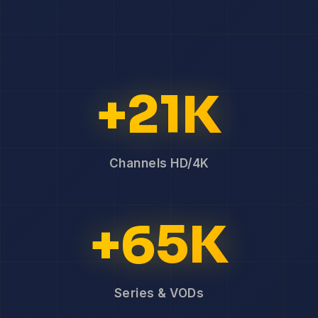
+21K
Channels HD/4K
+65K
Series & VODs