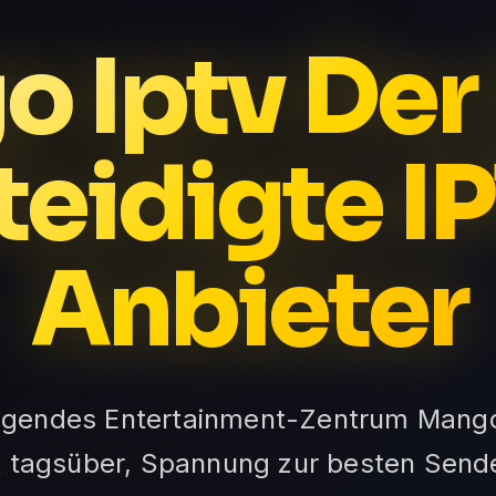
 Iptv Der
teidigte I
Anbieter
agendes Entertainment-Zentrum Mango
t tagsüber, Spannung zur besten Sende