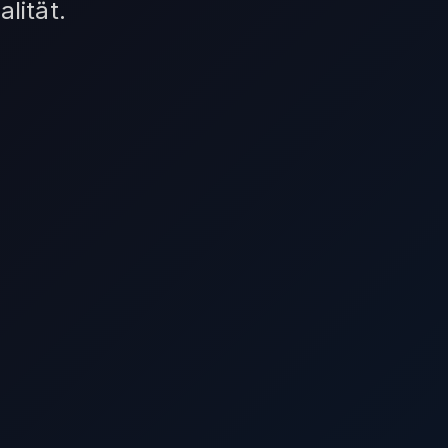
lität.