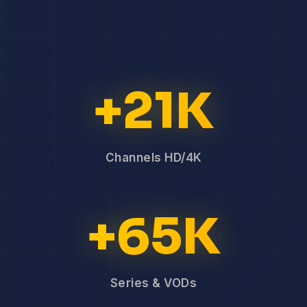
+21K
Channels HD/4K
+65K
Series & VODs