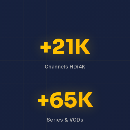
+21K
Channels HD/4K
+65K
Series & VODs