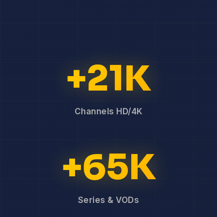
+21K
Channels HD/4K
+65K
Series & VODs