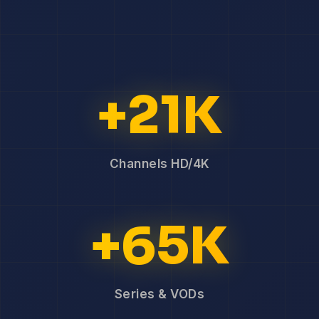
+21K
Channels HD/4K
+65K
Series & VODs