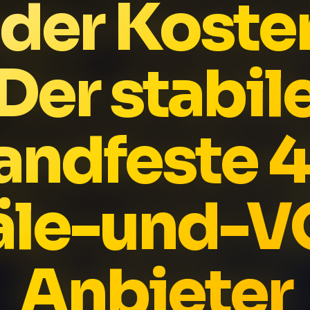
der Koste
Der stabil
andfeste 
äle-und-V
Anbieter