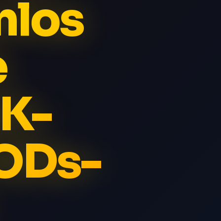
nlos
e
4K-
ODs-