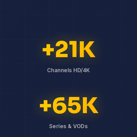
+21K
Channels HD/4K
+65K
Series & VODs