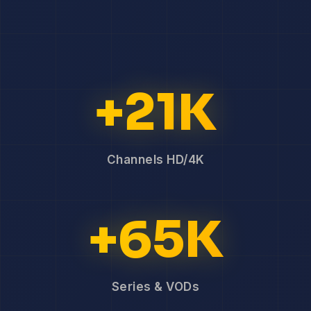
+21K
Channels HD/4K
+65K
Series & VODs