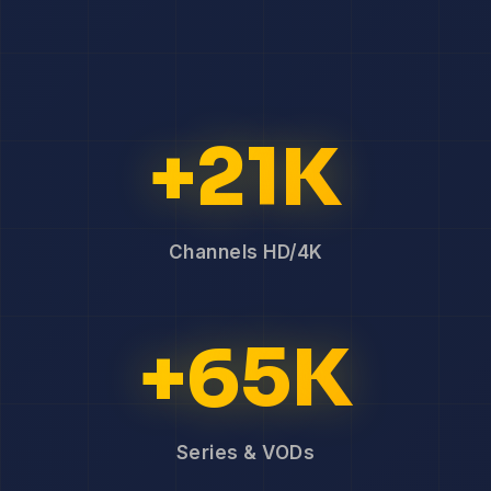
+21K
Channels HD/4K
+65K
Series & VODs