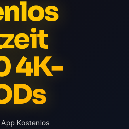
enlos
tzeit
0 4K-
VODs
 App Kostenlos