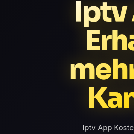
Iptv
Erha
mehr
Kan
Iptv App Kost