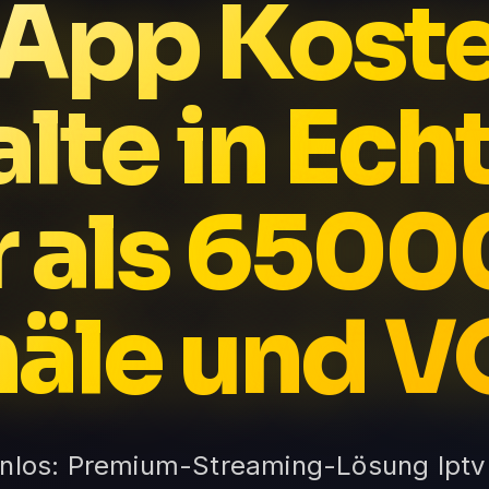
 App Kost
lte in Ech
 als 6500
äle und 
enlos: Premium-Streaming-Lösung Iptv