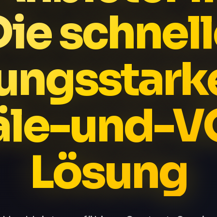
Die schnell
tungsstark
äle-und-V
Lösung