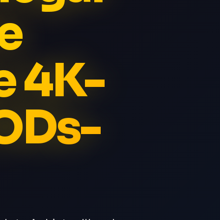
e
e 4K-
ODs-