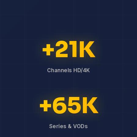
+21K
Channels HD/4K
+65K
Series & VODs