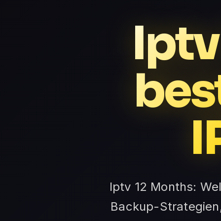
Iptv
bes
I
Iptv 12 Months: We
Backup-Strategien,