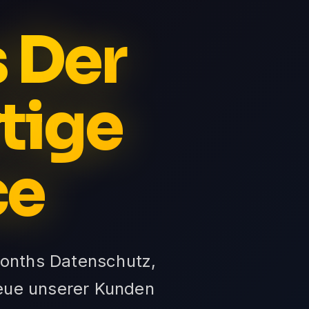
s Der
tige
ce
Months Datenschutz,
reue unserer Kunden