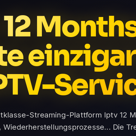
 12 Month
te einzigar
PTV-Servi
ltklasse-Streaming-Plattform Iptv 12 
 Wiederherstellungsprozesse... Die T