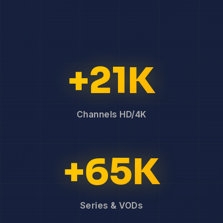
+21K
Channels HD/4K
+65K
Series & VODs