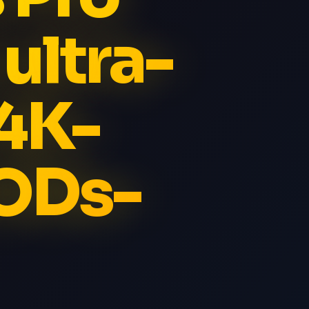
ultra-
 4K-
ODs-