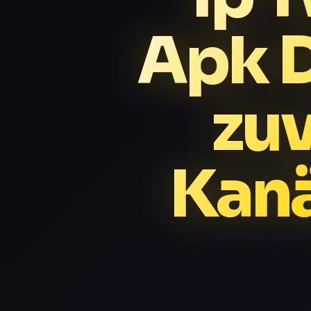
Apk D
zuv
Kan