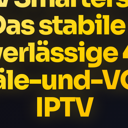
as stabile 
erlässige
äle-und-V
IPTV