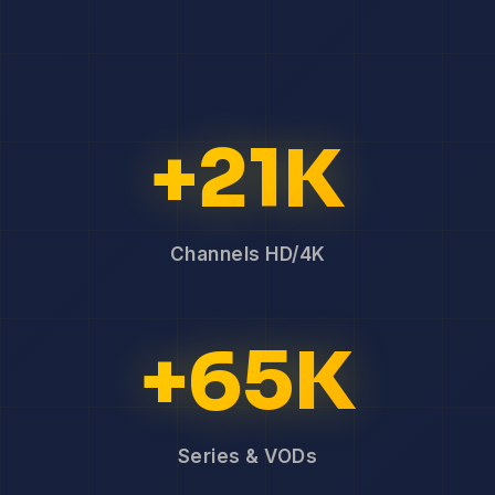
+21K
Channels HD/4K
+65K
Series & VODs