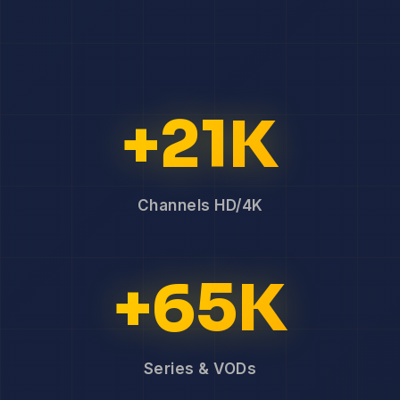
+21K
Channels HD/4K
+65K
Series & VODs