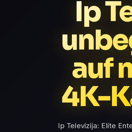
Ip T
unbeg
auf 
4K-K
Ip Televizija: Elite E