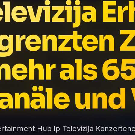
elevizija Er
renzten Z
mehr als 
anäle und
ntertainment Hub Ip Televizija Konzerten