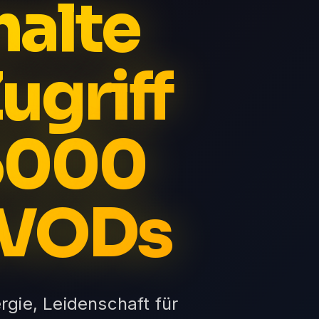
halte
ugriff
65000
 VODs
ergie, Leidenschaft für